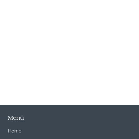
N
Menü
Home