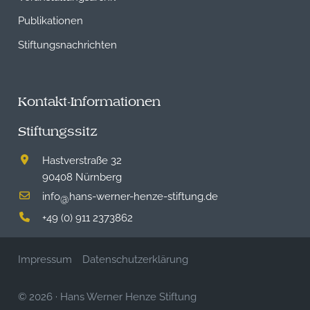
Publikationen
Stiftungsnachrichten
Kontakt-Informationen
Stiftungssitz
Hastverstraße 32
90408 Nürnberg
info
hans-werner-henze-stiftung.de
@
+49 (0) 911 2373862
Impressum
Datenschutzerklärung
© 2026
·
Hans Werner Henze Stiftung