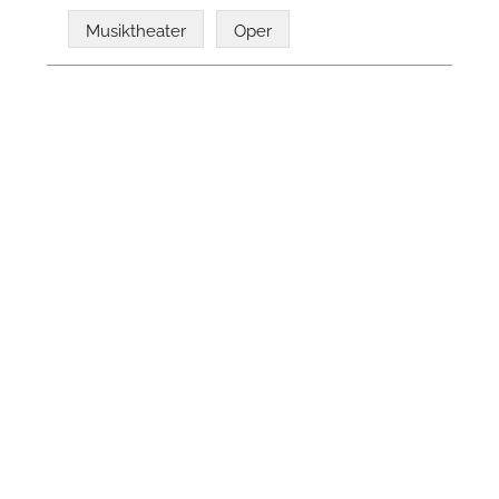
Musiktheater
Oper
N
U
u
H