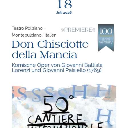
18
Juli 2026
Teatro Poliziano ·
Montepulciano · Italien
F
Don Chisciotte
N
della Mancia
Komische Oper von Giovanni Battista
Lorenzi und Giovanni Paisiello (1769)