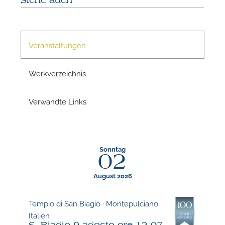
Siehe auch
Veranstaltungen
Werkverzeichnis
Verwandte Links
N
Sonntag
02
U
August 2026
u
H
Tempio di San Biagio · Montepulciano ·
Italien