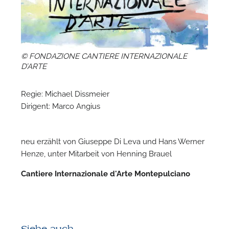
N
© FONDAZIONE CANTIERE INTERNAZIONALE
D’ARTE
Regie: Michael Dissmeier
Dirigent: Marco Angius
neu erzählt von Giuseppe Di Leva und Hans Werner
Henze, unter Mitarbeit von Henning Brauel
Cantiere Internazionale d'Arte Montepulciano
N