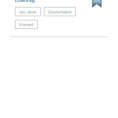
Erlkönig
100 Jahre
Deutschland
Konzert
N
U
u
H