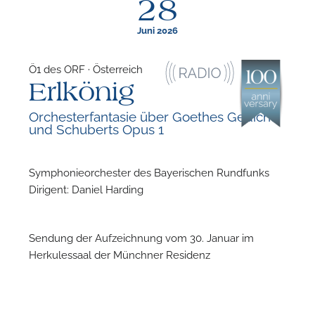
28
Juni 2026
Ö1 des ORF · Österreich
Erlkönig
F
Orchesterfantasie über Goethes Gedicht
und Schuberts Opus 1
N
Symphonieorchester des Bayerischen Rundfunks
Dirigent: Daniel Harding
Sendung der Aufzeichnung vom 30. Januar im
Herkulessaal der Münchner Residenz