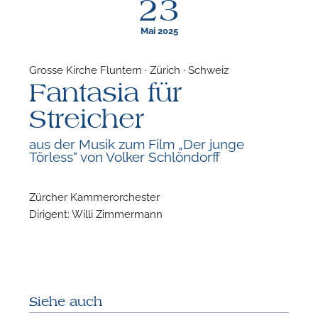
23
Mai 2025
Grosse Kirche Fluntern · Zürich · Schweiz
Fantasia für
F
Streicher
N
aus der Musik zum Film „Der junge
Törless“ von Volker Schlöndorff
Zürcher Kammerorchester
Dirigent: Willi Zimmermann
Siehe auch