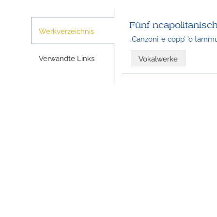
Fünf neapolitanisc
Werkverzeichnis
„Canzoni ’e copp’ ’o tamm
Verwandte Links
Vokalwerke