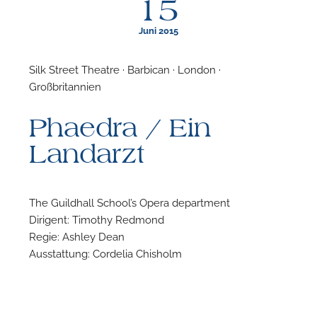
15
Juni 2015
Silk Street Theatre · Barbican · London ·
Großbritannien
F
Phaedra / Ein
N
Landarzt
The Guildhall School’s Opera department
Dirigent: Timothy Redmond
Regie: Ashley Dean
Ausstattung: Cordelia Chisholm