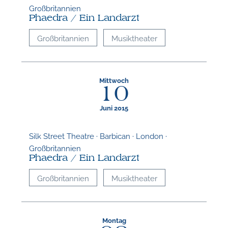
Großbritannien
Phaedra / Ein Landarzt
Großbritannien
Musiktheater
Mittwoch
10
Juni 2015
Silk Street Theatre · Barbican · London ·
N
Großbritannien
Phaedra / Ein Landarzt
U
Großbritannien
Musiktheater
u
H
Montag