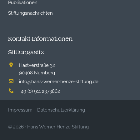
Publikationen
Stiftungsnachrichten
Kontakt-Informationen
Stiftungssitz
Hastverstraße 32
90408 Nürnberg
info
hans-werner-henze-stiftung.de
@
+49 (0) 911 2373862
Impressum
Datenschutzerklärung
© 2026
·
Hans Werner Henze Stiftung