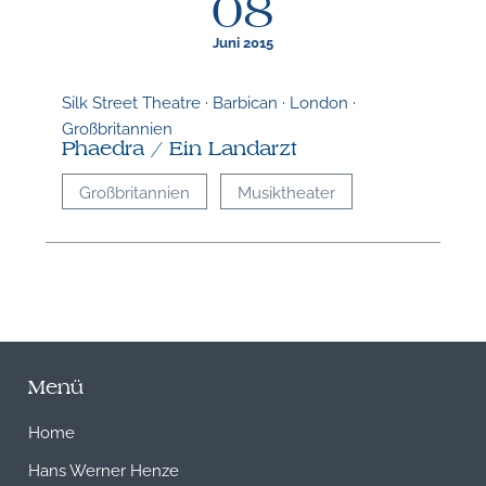
08
Juni 2015
Silk Street Theatre · Barbican · London ·
Großbritannien
Phaedra / Ein Landarzt
Großbritannien
Musiktheater
Menü
Home
Hans Werner Henze