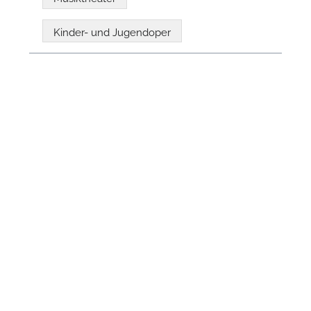
Kinder- und Jugendoper
N
U
u
H