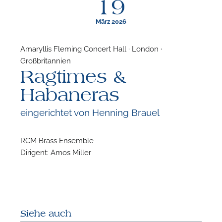
19
März 2026
Amaryllis Fleming Concert Hall · London ·
Großbritannien
F
Ragtimes &
N
Habaneras
eingerichtet von Henning Brauel
RCM Brass Ensemble
Dirigent: Amos Miller
Siehe auch