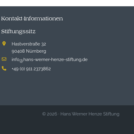
Kontakt-Informationen
Stiftungssitz
Hastverstraße 32
90408 Nürnberg
info
hans-werner-henze-stiftung.de
@
+49 (0) 911 2373862
© 2026
·
Hans Werner Henze Stiftung