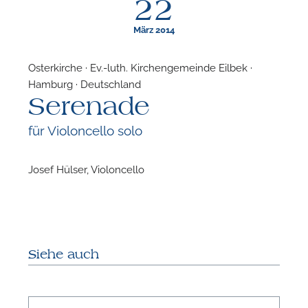
22
März 2014
Osterkirche · Ev.-luth. Kirchengemeinde Eilbek ·
Hamburg · Deutschland
F
Serenade
N
für Violoncello solo
Josef Hülser, Violoncello
Siehe auch