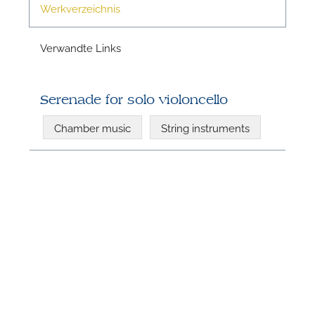
Werkverzeichnis
Verwandte Links
N
Serenade for solo violoncello
Chamber music
String instruments
N