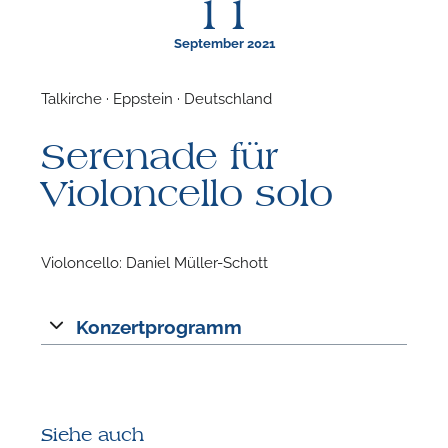
11
September 2021
Talkirche · Eppstein · Deutschland
F
Serenade für
N
Violoncello solo
Violoncello: Daniel Müller-Schott
Konzertprogramm
Siehe auch