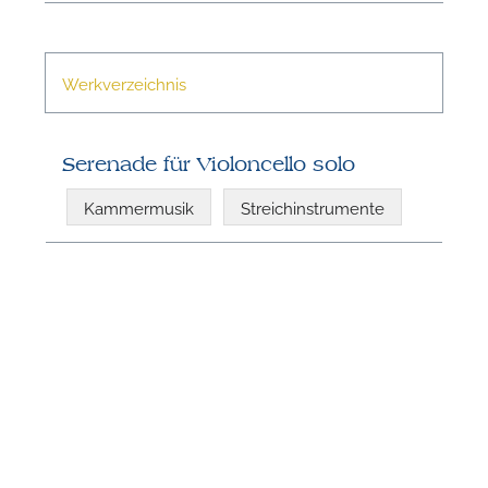
Werkverzeichnis
N
Serenade für Violoncello solo
Kammermusik
Streichinstrumente
N