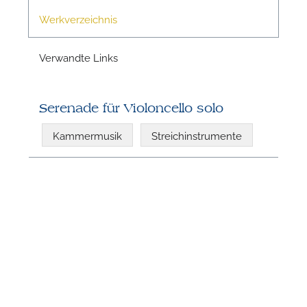
Werkverzeichnis
Verwandte Links
N
Serenade für Violoncello solo
Kammermusik
Streichinstrumente
N