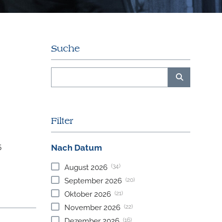
Suche
Filter
5
Nach Datum
(34)
August
2026
(20)
September
2026
(21)
Oktober
2026
(22)
November
2026
(16)
Dezember
2026