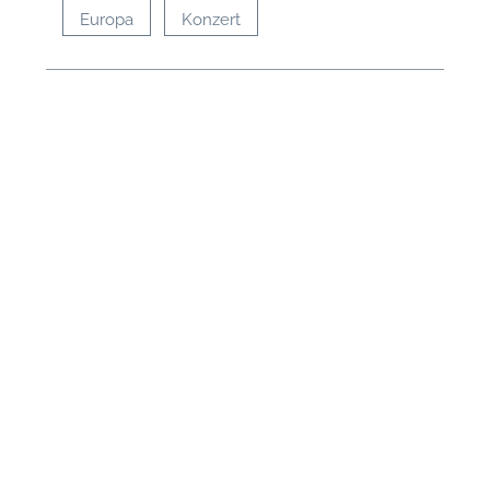
Europa
Konzert
N
U
u
H