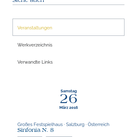
Siehe auch
Veranstaltungen
N
Werkverzeichnis
Verwandte Links
Samstag
26
März 2016
N
Großes Festspielhaus · Salzburg · Österreich
Sinfonia N. 8