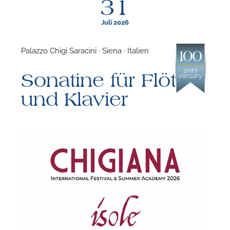
31
Juli 2026
Palazzo Chigi Saracini · Siena · Italien
F
Sonatine für Flöte
N
und Klavier