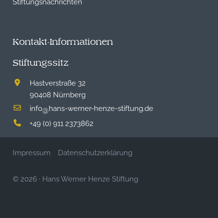
Stiftungsnachrichten
Kontakt-Informationen
Stiftungssitz
Hastverstraße 32
90408 Nürnberg
info
hans-werner-henze-stiftung.de
@
+49 (0) 911 2373862
Impressum
Datenschutzerklärung
© 2026
·
Hans Werner Henze Stiftung