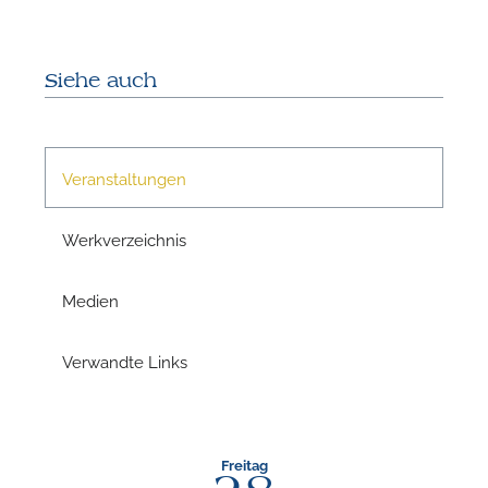
Siehe auch
Veranstaltungen
Werkverzeichnis
Medien
N
Verwandte Links
U
u
H
Freitag