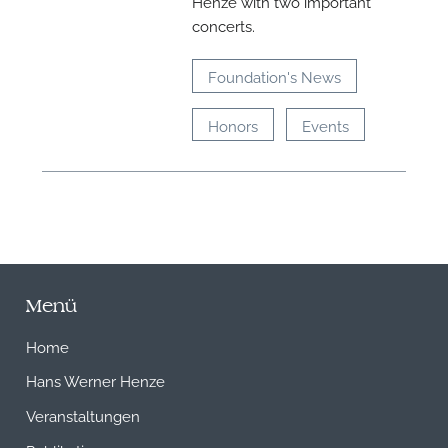
Henze with two important
concerts.
Foundation's News
Honors
Events
Menü
Home
Hans Werner Henze
Veranstaltungen