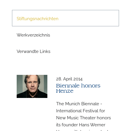
Stiftungsnachrichten
Werkverzeichnis
Verwandte Links
28. April 2014
N
Biennale honors
Henze
U
The Munich Biennale -
u
International Festival for
H
New Music Theater honors
its founder Hans Werner