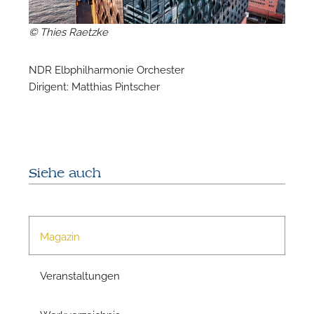
© Thies Raetzke
N
NDR Elbphilharmonie Orchester
Dirigent: Matthias Pintscher
Siehe auch
Magazin
N
Veranstaltungen