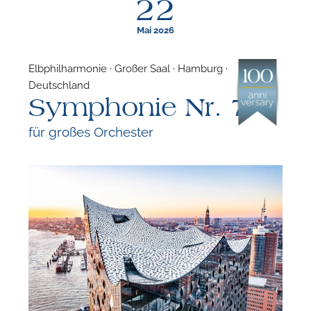
22
Mai 2026
Elbphilharmonie · Großer Saal · Hamburg ·
Deutschland
F
Symphonie Nr. 7
N
für großes Orchester