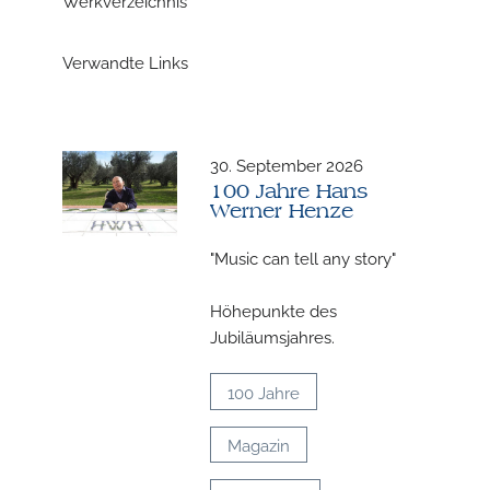
Werkverzeichnis
Verwandte Links
30. September 2026
100 Jahre Hans
Werner Henze
"Music can tell any story"
Höhepunkte des
N
Jubiläumsjahres.
U
100 Jahre
u
H
Magazin