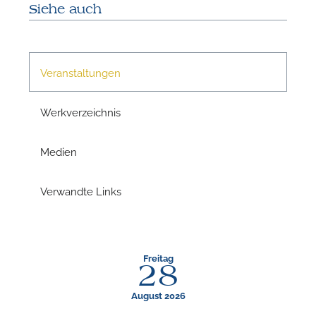
Siehe auch
Veranstaltungen
Werkverzeichnis
Medien
Verwandte Links
N
U
u
Freitag
28
H
August 2026