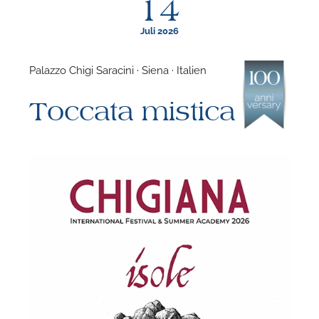
14
Juli 2026
Palazzo Chigi Saracini · Siena · Italien
F
Toccata mistica
N