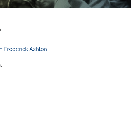
h
on Frederick Ashton
k