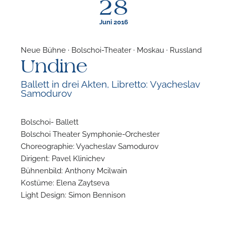
28
Juni 2016
Neue Bühne · Bolschoi-Theater · Moskau · Russland
Undine
F
Ballett in drei Akten, Libretto: Vyacheslav
Samodurov
N
Bolschoi- Ballett
Bolschoi Theater Symphonie-Orchester
Choreographie: Vyacheslav Samodurov
Dirigent: Pavel Klinichev
Bühnenbild: Anthony Mcilwain
Kostüme: Elena Zaytseva
Light Design: Simon Bennison