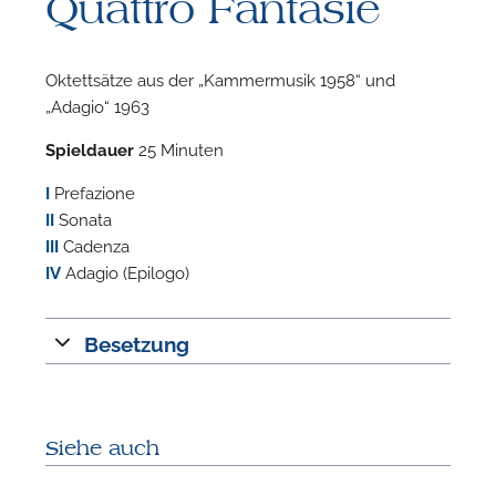
Quattro Fantasie
Oktettsätze aus der „Kammermusik 1958“ und
„Adagio“ 1963
Spieldauer
25 Minuten
F
I
Prefazione
II
Sonata
n
III
Cadenza
IV
Adagio (Epilogo)
Besetzung
Siehe auch