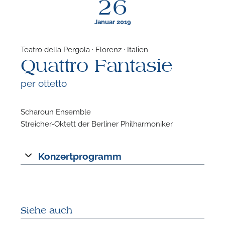
26
Januar 2019
Teatro della Pergola · Florenz · Italien
Quattro Fantasie
F
per ottetto
N
Scharoun Ensemble
Streicher-Oktett der Berliner Philharmoniker
Konzertprogramm
Siehe auch