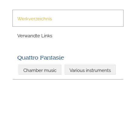
Werkverzeichnis
N
Verwandte Links
Quattro Fantasie
Chamber music
Various instruments
N