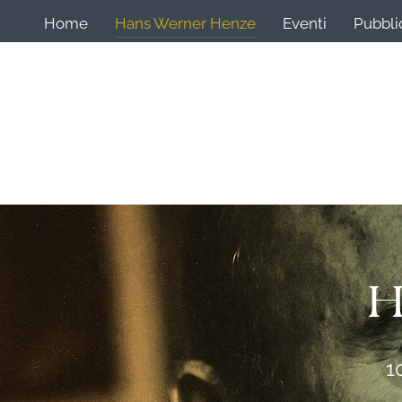
Home
Hans Werner Henze
Eventi
Pubbli
H
1