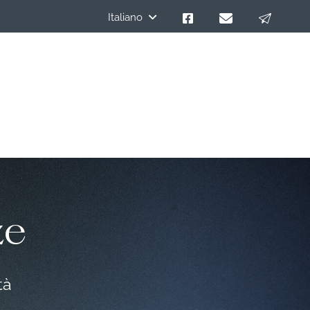
Italiano
ze
tà