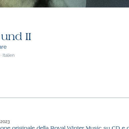
und II
are
 Italien
/2023
ione originale della Royal Winter Music su CD e