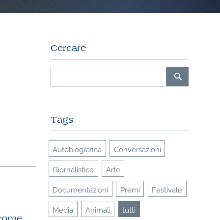
Cercare
Tags
Autobiografica
Conversazioni
Giornalistico
Arte
Documentazioni
Premi
Festivale
Media
Animali
tutti
 come