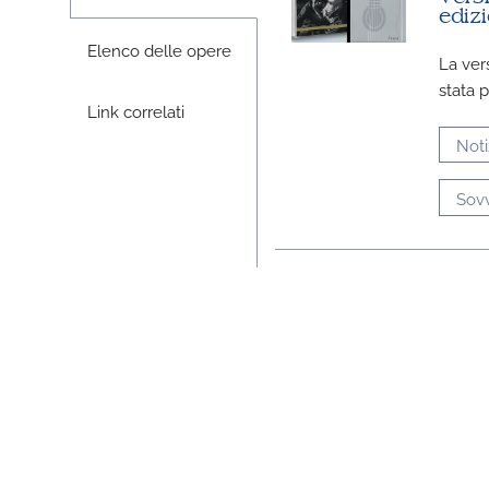
edizi
Elenco delle opere
La ver
stata 
Link correlati
Noti
Sovv