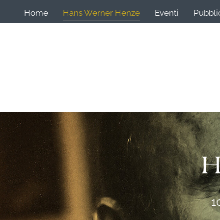
Home
Hans Werner Henze
Eventi
Pubbli
H
1