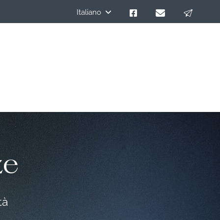
Italiano
ze
tà