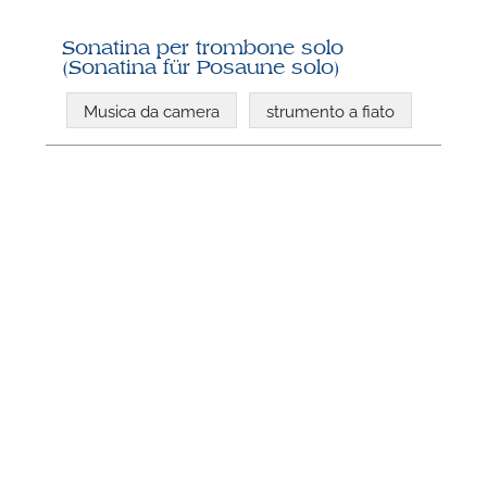
Sonatina per trombone solo
(Sonatina für Posaune solo)
Musica da camera
strumento a fiato
N
U
u
H