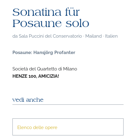
Sonatina für
Posaune solo
da
Sala Puccini del Conservatorio · Mailand · Italien
Posaune: Hansjörg Profanter
Società del Quartetto di Milano
HENZE 100, AMICIZIA!
vedi anche
F
P
Elenco delle opere