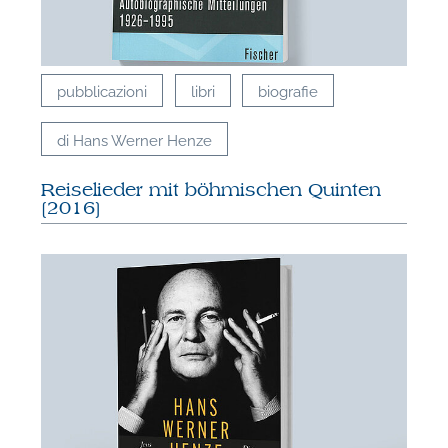
pubblicazioni
libri
biografie
di Hans Werner Henze
Reiselieder mit böhmischen Quinten
[2016]