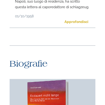
Napoli, suo luogo di residenza, ha scritto
questa lettera al caporedattore di schlagzeug.
01/10/1958
Approfondisci
N
U
Biografie
u
H