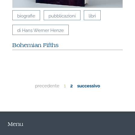
biografie
pubblicazioni
libri
di Hans Werner Henze
Bohemian Fifths
precedente
1
2
successivo
Menu