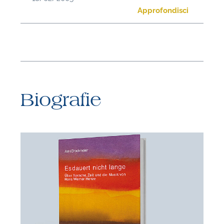
Approfondisci
Biografie
N
U
u
H