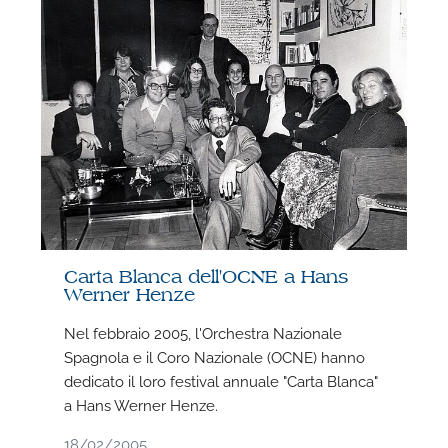
Carta Blanca dell'OCNE a Hans
Werner Henze
Nel febbraio 2005, l'Orchestra Nazionale
Spagnola e il Coro Nazionale (OCNE) hanno
F
dedicato il loro festival annuale "Carta Blanca"
a Hans Werner Henze.
P
18/02/2005