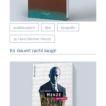
A
pubblicazioni
libri
biografie
su Hans Werner Henze
Es dauert nicht lange