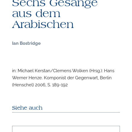
Sechs Gesänge
aus dem
Arabischen
F
Ian Bostridge
N
in: Michael Kerstan/Clemens Wolken (Hrsg.): Hans
Werner Henze. Komponist der Gegenwart, Berlin
(Henschel) 2006, S. 189-192
Siehe auch