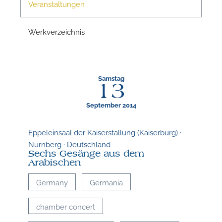
Veranstaltungen
Werkverzeichnis
Samstag
13
September 2014
N
Eppeleinsaal der Kaiserstallung (Kaiserburg) ·
Nürnberg · Deutschland
Sechs Gesänge aus dem
U
Arabischen
u
H
Germany
Germania
chamber concert