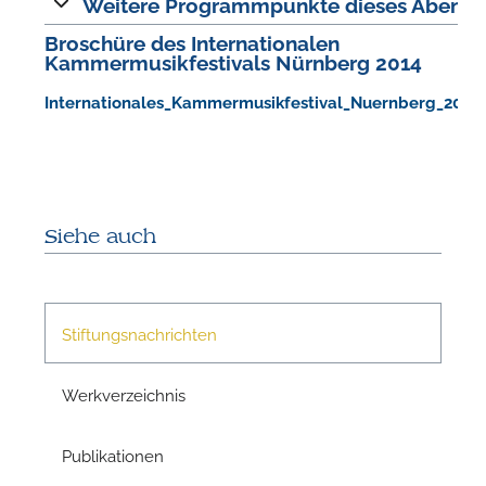
Weitere Programmpunkte dieses Abends
Broschüre des Internationalen
Kammermusikfestivals Nürnberg 2014
N
Internationales_Kammermusikfestival_Nuernberg_2014.
Siehe auch
Stiftungsnachrichten
Werkverzeichnis
N
Publikationen