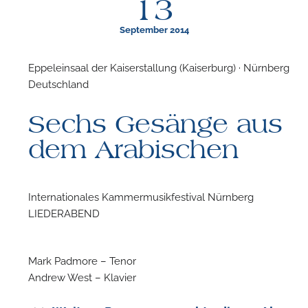
13
September 2014
Eppeleinsaal der Kaiserstallung (Kaiserburg) · Nürnberg ·
Deutschland
F
Sechs Gesänge aus
N
dem Arabischen
Internationales Kammermusikfestival Nürnberg
LIEDERABEND
Mark Padmore – Tenor
Andrew West – Klavier