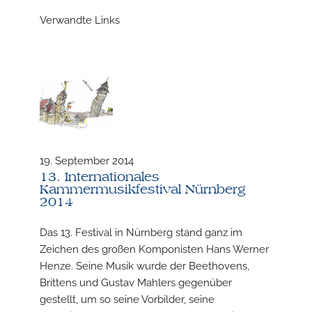
Verwandte Links
19. September 2014
13. Internationales
Kammermusikfestival Nürnberg
N
2014
Das 13. Festival in Nürnberg stand ganz im
U
Zeichen des großen Komponisten Hans Werner
u
Henze. Seine Musik wurde der Beethovens,
H
Brittens und Gustav Mahlers gegenüber
gestellt, um so seine Vorbilder, seine