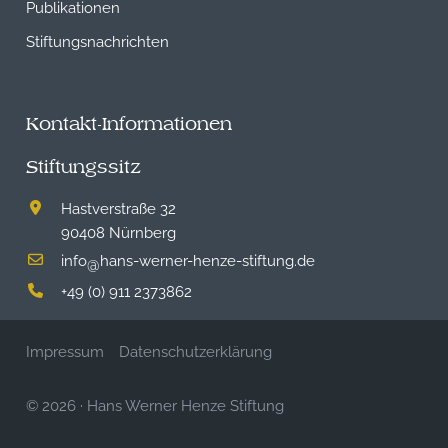
Publikationen
Stiftungsnachrichten
Kontakt-Informationen
Stiftungssitz
Hastverstraße 32
90408 Nürnberg
info
hans-werner-henze-stiftung.de
@
+49 (0) 911 2373862
Impressum
Datenschutzerklärung
© 2026
·
Hans Werner Henze Stiftung