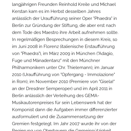
langjährigen Freunden Reinhold Kreile und Michael
Kerstan kam es im Herbst desselben Jahres
anlässlich der Uraufführung seiner Oper "Phaedra" in
Berlin zur Gründung der Stiftung, die aber erst nach
dem Tode des Maestro ihre Arbeit aufnehmen sollte.
In regelmäßigen Besprechungen in diesem Kreis, so
im Juni 2008 in Florenz (italienische Erstaufführung
W
von "Phaedra"), im März 2009 in München ("Adagio,
Fuge und Mänadentanz" mit den Münchner
Philharmonikern unter Chr. Thielemann), im Januar
2010 (Uraufführung von "Opfergang - Immolazione"
in Rom), im November 2010 (Premiere von "Gisela!"
an der Dresdner Semperoper) und im April 2011 in
Berlin anlässlich der Verleihung des GEMA-
Musikautorenpreises für sein Lebenswerk hat der
Komponist dann die Aufgaben immer differenzierter
ausformuliert und die Zusammensetzung der
Gremien festgelegt. Im Jahr 2007 wurde ihr von der
Regierung von Oberbayern die Gemeinnützigkeit