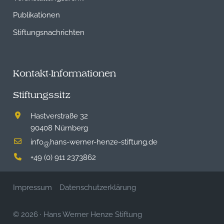
Publikationen
Stiftungsnachrichten
Kontakt-Informationen
Stiftungssitz
Hastverstraße 32
90408 Nürnberg
info
hans-werner-henze-stiftung.de
@
+49 (0) 911 2373862
Impressum
Datenschutzerklärung
© 2026
·
Hans Werner Henze Stiftung