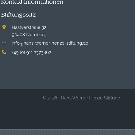
Kontakt-Informationen
Stiftungssitz
Hastverstraße 32
90408 Nürnberg
info
hans-werner-henze-stiftung.de
@
+49 (0) 911 2373862
© 2026
·
Hans Werner Henze Stiftung