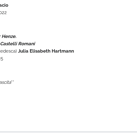
acio
2022
 Henze.
Castelli Romani
 tedesca)
Julia Elisabeth Hartmann
25
ascita
**