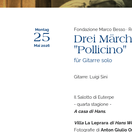
Fondazione Marco Besso · Ro
Montag
25
Drei Märch
Mai 2026
"Pollicino"
für Gitarre solo
Gitarre: Luigi Sini
Il Salotto di Euterpe
- quarta stagione -
A casa di Hans.
Villa
La Leprara
di Hans We
Fotografie di
Anton Giulio O