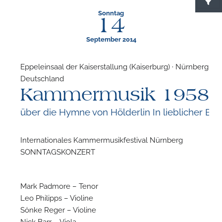
Sonntag
14
September 2014
Eppeleinsaal der Kaiserstallung (Kaiserburg) · Nürnberg ·
Deutschland
F
Kammermusik 1958
N
über die Hymne von Hölderlin In lieblicher Blä
Internationales Kammermusikfestival Nürnberg
SONNTAGSKONZERT
Mark Padmore – Tenor
Leo Philipps – Violine
Sönke Reger – Violine
Nick Barr – Viola