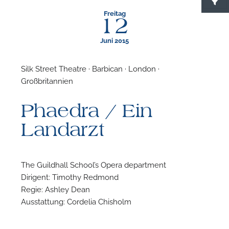
Freitag
12
Juni 2015
Silk Street Theatre · Barbican · London ·
Großbritannien
F
Phaedra / Ein
N
Landarzt
The Guildhall School’s Opera department
Dirigent: Timothy Redmond
Regie: Ashley Dean
Ausstattung: Cordelia Chisholm