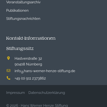
Veranstaltungsarchiv
Publikationen
Stiftungsnachrichten
Kontakt-Informationen
Stiftungssitz
Hastverstraße 32
90408 Nürnberg
info
hans-werner-henze-stiftung.de
@
+49 (0) 911 2373862
Impressum
Datenschutzerklärung
© 2026
·
Hans Werner Henze Stiftung