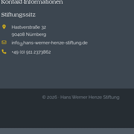
Kontakt-Informationen
Stiftungssitz
Hastverstraße 32
90408 Nürnberg
info
hans-werner-henze-stiftung.de
@
+49 (0) 911 2373862
© 2026
·
Hans Werner Henze Stiftung