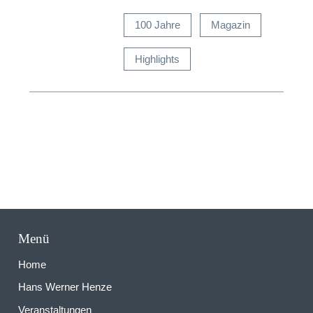
N
100 Jahre
Magazin
Highlights
Menü
Home
Hans Werner Henze
Veranstaltungen