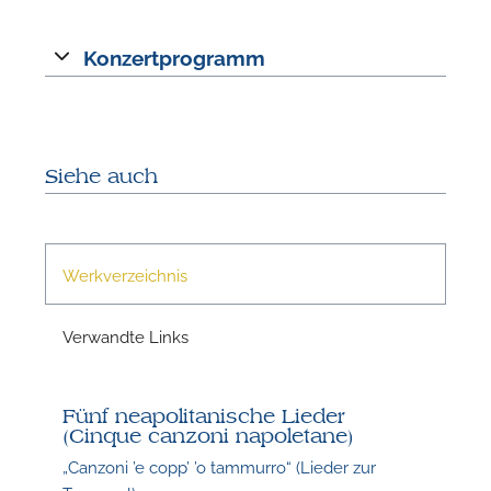
Konzertprogramm
N
Siehe auch
Werkverzeichnis
Verwandte Links
N
Fünf neapolitanische Lieder
(Cinque canzoni napoletane)
„Canzoni ’e copp’ ’o tammurro“ (Lieder zur