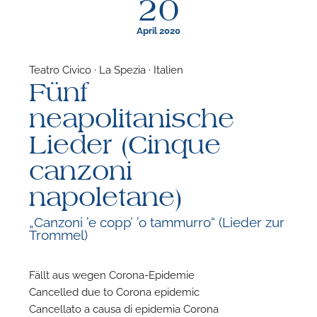
20
April 2020
Teatro Civico · La Spezia · Italien
Fünf
F
neapolitanische
N
Lieder (Cinque
canzoni
napoletane)
„Canzoni ’e copp’ ’o tammurro“ (Lieder zur
Trommel)
Fällt aus wegen Corona-Epidemie
Cancelled due to Corona epidemic
Cancellato a causa di epidemia Corona