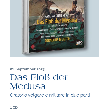
01. September 2023
Das Floß der
Medusa
Oratorio volgare e militare in due parti
F
1 CD