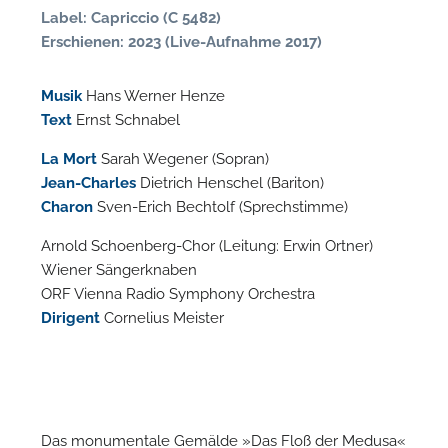
n
Label: Capriccio (C 5482)
Erschienen: 2023 (Live-Aufnahme 2017)
Musik
Hans Werner Henze
Text
Ernst Schnabel
La Mort
Sarah Wegener (Sopran)
Jean-Charles
Dietrich Henschel (Bariton)
Charon
Sven-Erich Bechtolf (Sprechstimme)
Arnold Schoenberg-Chor (Leitung: Erwin Ortner)
N
Wiener Sängerknaben
ORF Vienna Radio Symphony Orchestra
U
Dirigent
Cornelius Meister
u
H
Das monumentale Gemälde »Das Floß der Medusa«