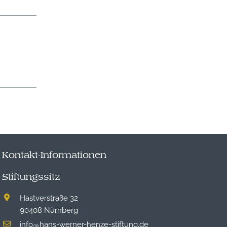
Kontakt-Informationen
Stiftungssitz
Hastverstraße 32
90408 Nürnberg
info
hans-werner-henze-stiftung.de
@