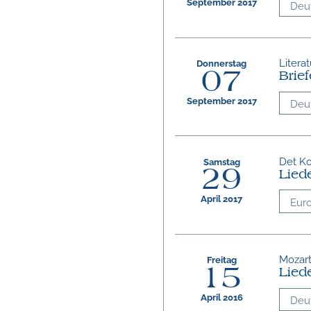
September 2017
Deu
Litera
Donnerstag
07
Brie
September 2017
Deu
Det Ko
Samstag
29
Liede
April 2017
Eur
Mozart
Freitag
15
Liede
April 2016
Deu