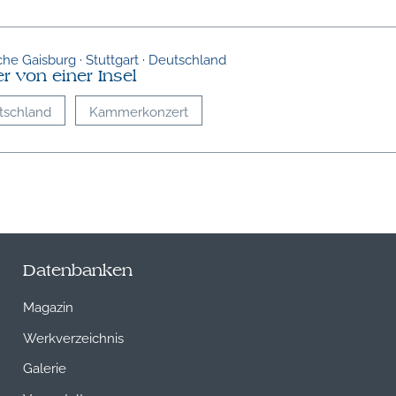
rche Gaisburg · Stuttgart · Deutschland
r von einer Insel
tschland
Kammerkonzert
Datenbanken
Magazin
Werkverzeichnis
Galerie