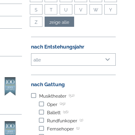
S
T
U
V
W
Y
Z
zeige alle
nach Entstehungsjahr
alle
nach Gattung
(52)
Musiktheater
(29)
Oper
(16)
Ballett
(2)
Rundfunkoper
(1)
Fernsehoper