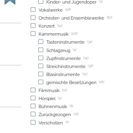
(3)
Kinder- und Jugendoper
(58)
Vokalwerke
(87)
Orchester- und Ensemblewerke
(24)
Konzert
(116)
Kammermusik
(34)
Tasteninstrumente
(4)
Schlagzeug
(14)
Zupfinstrumente
(36)
Streichinstrumente
(15)
Blasinstrumente
(18)
gemischte Besetzungen
(15)
Filmmusik
(4)
Hörspiel
(8)
Bühnenmusik
(16)
Zurückgezogen
(7)
Verschollen