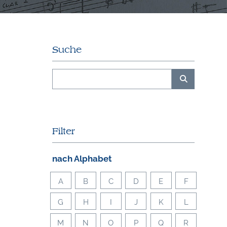
Suche
Filter
nach Alphabet
A
B
C
D
E
F
G
H
I
J
K
L
M
N
O
P
Q
R