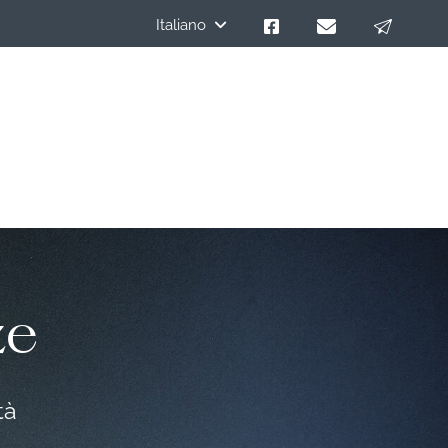
Italiano
ze
tà