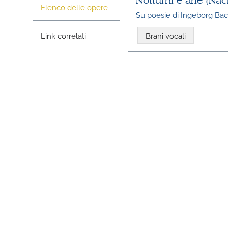
Notturni e arie (Na
Elenco delle opere
Su poesie di Ingeborg B
Link correlati
Brani vocali