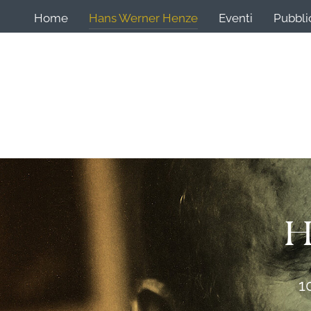
Home
Hans Werner Henze
Eventi
Pubbli
H
1