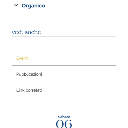
Organico
vedi anche
Eventi
N
Pubblicazioni
U
u
H
Link correlati
Sabato
06