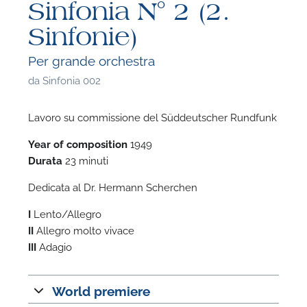
Sinfonia N° 2 (2.
Sinfonie)
Per grande orchestra
da
Sinfonia 002
Lavoro su commissione del Süddeutscher Rundfunk
Year of composition
1949
Durata
23 minuti
Dedicata al Dr. Hermann Scherchen
I
Lento/Allegro
II
Allegro molto vivace
III
Adagio
F
P
World premiere