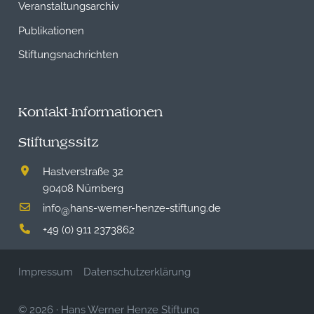
Veranstaltungsarchiv
Publikationen
Stiftungsnachrichten
Kontakt-Informationen
Stiftungssitz
Hastverstraße 32
90408 Nürnberg
info
hans-werner-henze-stiftung.de
@
+49 (0) 911 2373862
Impressum
Datenschutzerklärung
© 2026
·
Hans Werner Henze Stiftung