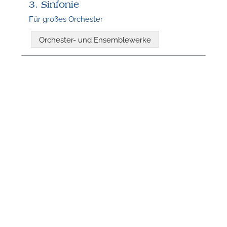
n
3. Sinfonie
Für großes Orchester
Orchester- und Ensemblewerke
N
U
u
H