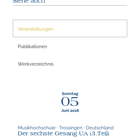
Siehe auch
n
Veranstaltungen
Publikationen
Werkverzeichnis
N
Sonntag
U
05
u
H
Juni 2016
Musikhochschule · Trossingen · Deutschland
Der sechste Gesang UA (3.Teil)