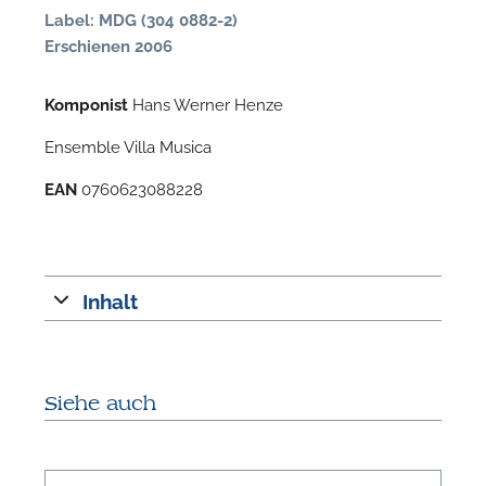
n
Label: MDG (304 0882-2)
Erschienen 2006
Komponist
Hans Werner Henze
Ensemble Villa Musica
EAN
0760623088228
N
Inhalt
U
u
H
Siehe auch