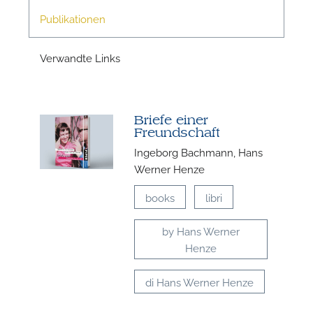
n
Publikationen
Verwandte Links
Briefe einer
Freundschaft
Ingeborg Bachmann, Hans
Werner Henze
N
books
libri
U
u
by Hans Werner
H
Henze
di Hans Werner Henze