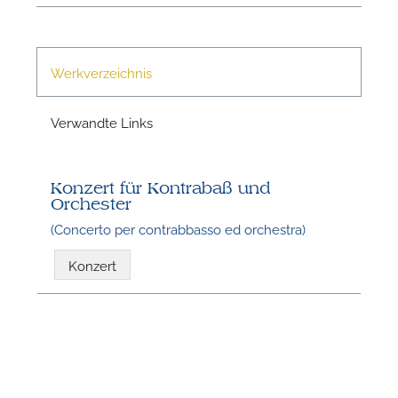
n
Werkverzeichnis
Verwandte Links
Konzert für Kontrabaß und
Orchester
N
(Concerto per contrabbasso ed orchestra)
Konzert
U
u
H