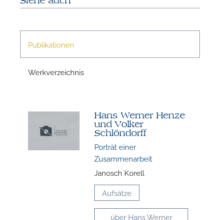
Siehe auch
W
Publikationen
Werkverzeichnis
Hans Werner Henze
und Volker
Schlöndorff
Porträt einer
Zusammenarbeit
Janosch Korell
Aufsätze
über Hans Werner