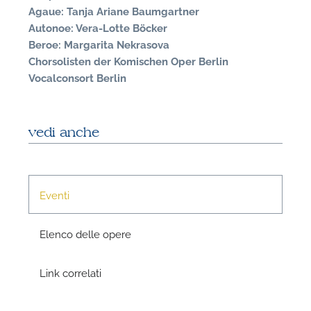
Agaue: Tanja Ariane Baumgartner
Autonoe: Vera-Lotte Böcker
Beroe: Margarita Nekrasova
Chorsolisten der Komischen Oper Berlin
Vocalconsort Berlin
vedi anche
N
U
Eventi
u
H
Elenco delle opere
Link correlati