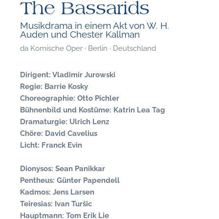
The Bassarids
Musikdrama in einem Akt von W. H.
Auden und Chester Kallman
da
Komische Oper · Berlin · Deutschland
Dirigent: Vladimir Jurowski
Regie: Barrie Kosky
Choreographie: Otto Pichler
Bühnenbild und Kostüme: Katrin Lea Tag
Dramaturgie: Ulrich Lenz
Chöre: David Cavelius
Licht: Franck Evin
Dionysos: Sean Panikkar
F
Pentheus: Günter Papendell
Kadmos: Jens Larsen
P
Teiresias: Ivan Turšic
Hauptmann: Tom Erik Lie