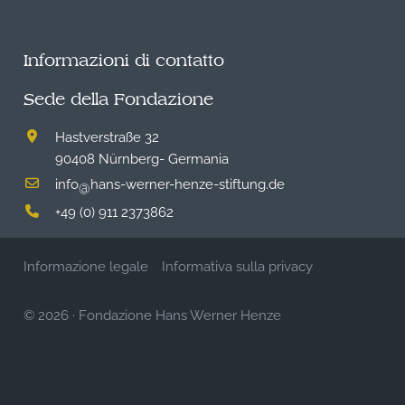
Informazioni di contatto
Sede della Fondazione
Hastverstraße 32
90408 Nürnberg- Germania
info
hans-werner-henze-stiftung.de
@
+49 (0) 911 2373862
Informazione legale
Informativa sulla privacy
© 2026
·
Fondazione Hans Werner Henze